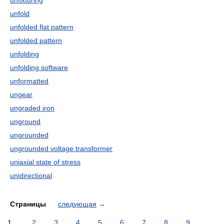
unfixturing
unfold
unfolded flat pattern
unfolded pattern
unfolding
unfolding software
unformatted
ungear
ungraded iron
unground
ungrounded
ungrounded voltage transformer
uniaxial state of stress
unidirectional
Страницы
следующая
→
1
2
3
4
5
6
7
8
9