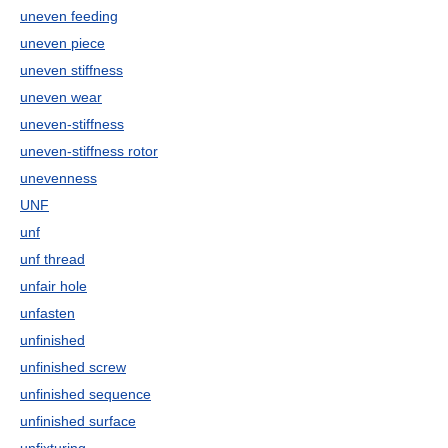
uneven feeding
uneven piece
uneven stiffness
uneven wear
uneven-stiffness
uneven-stiffness rotor
unevenness
UNF
unf
unf thread
unfair hole
unfasten
unfinished
unfinished screw
unfinished sequence
unfinished surface